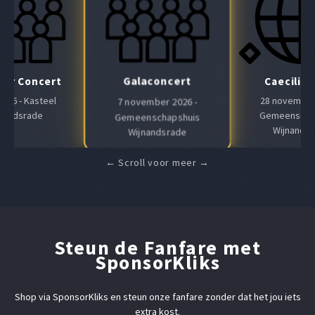
Galaconcert
Air Concert
Caeciliaf
 2026 - Kasteel
28 november 
7 november 2026 -
nandsrade
Gemeenscha
Gemeenschapshuis
Wijnands
Wijnandsrade
Steun de Fanfare met
SponsorKliks
Shop via SponsorKliks en steun onze fanfare zonder dat het jou iets
extra kost.