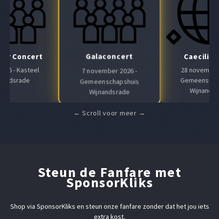
Galaconcert
Air Concert
Caeciliaf
 2026 - Kasteel
28 november 
7 november 2026 -
nandsrade
Gemeenscha
Gemeenschapshuis
Wijnands
Wijnandsrade
Steun de Fanfare met
SponsorKliks
Shop via SponsorKliks en steun onze fanfare zonder dat het jou iets
extra kost.