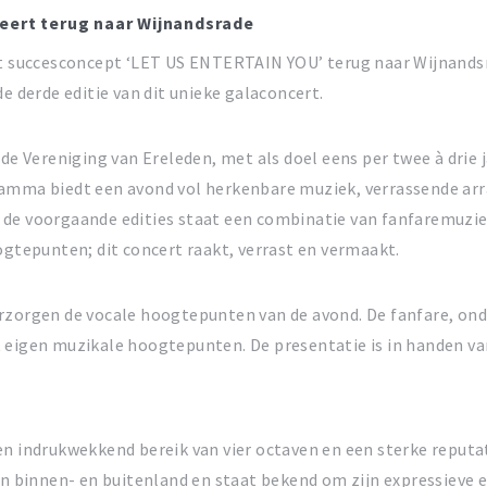
eert terug naar Wijnandsrade
het succesconcept ‘LET US ENTERTAIN YOU’ terug naar Wijnand
e derde editie van dit unieke galaconcert.
 de Vereniging van Ereleden, met als doel eens per twee à drie
gramma biedt een avond vol herkenbare muziek, verrassende a
 de voorgaande edities staat een combinatie van fanfaremuzie
tepunten; dit concert raakt, verrast en vermaakt.
rzorgen de vocale hoogtepunten van de avond. De fanfare, ond
t eigen muzikale hoogtepunten. De presentatie is in handen 
n indrukwekkend bereik van vier octaven en een sterke reputati
innen- en buitenland en staat bekend om zijn expressieve en v