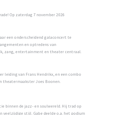
srade! Op zaterdag 7 november 2026
 jaar een onderscheidend galaconcert te
rrangementen en optredens van
k, zang, entertainment en theater centraal.
er leiding van Frans Hendrikx, en een combo
van theatermaakster Joes Boonen.
e binnen de jazz- en soulwereld. Hij trad op
eelzijdige stijl. Gabe deelde o.a. het podium