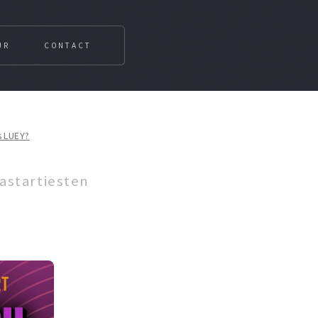
UR
CONTACT
s LUEY?
astartiesten