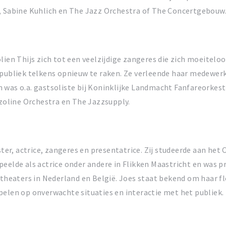
e, Sabine Kuhlich en The Jazz Orchestra of The Concertgebouw
lien Thijs zich tot een veelzijdige zangeres die zich moeitel
 publiek telkens opnieuw te raken. Ze verleende haar medewerk
 was o.a. gastsoliste bij Koninklijke Landmacht Fanfareorkest
zzoline Orchestra en The Jazzsupply.
r, actrice, zangeres en presentatrice. Zij studeerde aan het
peelde als actrice onder andere in Flikken Maastricht en was 
 theaters in Nederland en België. Joes staat bekend om haar f
pelen op onverwachte situaties en interactie met het publiek.