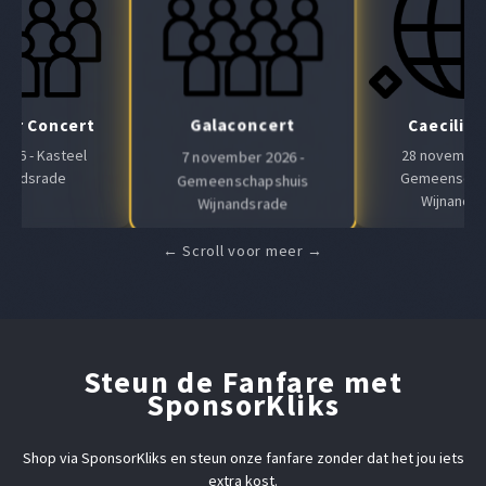
Galaconcert
Air Concert
Caeciliaf
 2026 - Kasteel
28 november 
7 november 2026 -
nandsrade
Gemeenscha
Gemeenschapshuis
Wijnands
Wijnandsrade
Steun de Fanfare met
SponsorKliks
Shop via SponsorKliks en steun onze fanfare zonder dat het jou iets
extra kost.