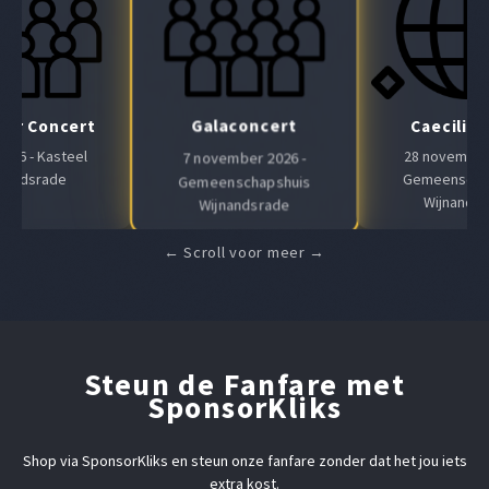
Galaconcert
Air Concert
Caeciliaf
 2026 - Kasteel
28 november 
7 november 2026 -
nandsrade
Gemeenscha
Gemeenschapshuis
Wijnands
Wijnandsrade
Steun de Fanfare met
SponsorKliks
Shop via SponsorKliks en steun onze fanfare zonder dat het jou iets
extra kost.