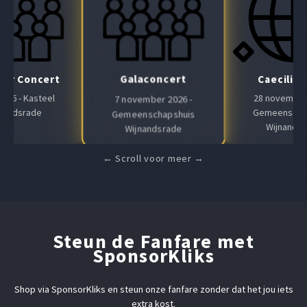
Galaconcert
Air Concert
Caeciliaf
 2026 - Kasteel
28 november 
7 november 2026 -
nandsrade
Gemeenscha
Gemeenschapshuis
Wijnands
Wijnandsrade
Steun de Fanfare met
SponsorKliks
Shop via SponsorKliks en steun onze fanfare zonder dat het jou iets
extra kost.