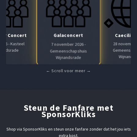
Galaconcert
Air Concert
Caeciliaf
 2026 - Kasteel
28 november 
7 november 2026 -
nandsrade
Gemeenscha
Gemeenschapshuis
Wijnands
Wijnandsrade
Steun de Fanfare met
SponsorKliks
Shop via SponsorKliks en steun onze fanfare zonder dat het jou iets
extra kost.