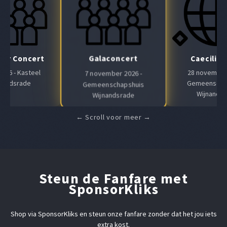
Galaconcert
Air Concert
Caeciliaf
 2026 - Kasteel
28 november 
7 november 2026 -
nandsrade
Gemeenscha
Gemeenschapshuis
Wijnands
Wijnandsrade
Steun de Fanfare met
SponsorKliks
Shop via SponsorKliks en steun onze fanfare zonder dat het jou iets
extra kost.