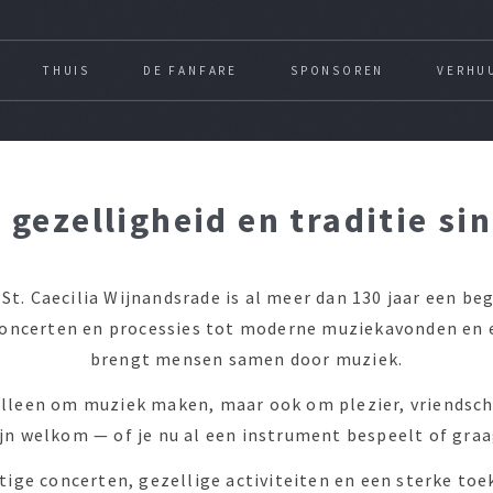
THUIS
DE FANFARE
SPONSOREN
VERHU
 gezelligheid en traditie si
St. Caecilia Wijnandsrade is al meer dan 130 jaar een b
concerten en processies tot moderne muziekavonden en
brengt mensen samen door muziek.
t alleen om muziek maken, maar ook om plezier, vriendsc
jn welkom — of je nu al een instrument bespeelt of gra
ige concerten, gezellige activiteiten en een sterke toe