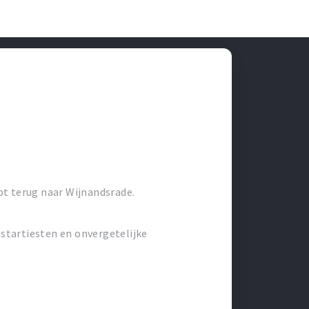
pt terug naar Wijnandsrade.
startiesten en onvergetelijke