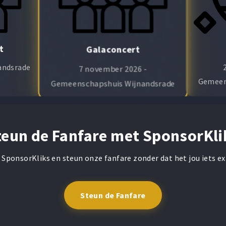
t
Galaconcert
nandsrade
7 november 2026 -
Gemeen
Gemeenschapshuis Wijnandsrade
teun de Fanfare met SponsorKli
 SponsorKliks en steun onze fanfare zonder dat het jou iets ex
Steun de Fanfare