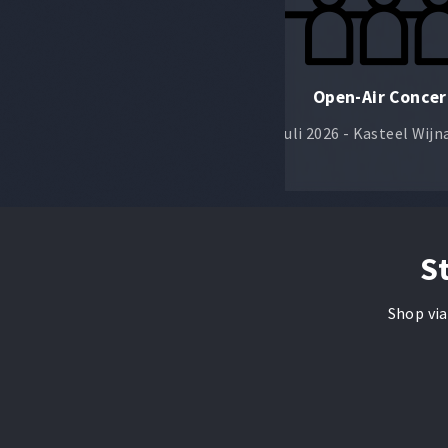
Hemelvaart
Open-Air Concer
14 mei 2026 - Wijnandsrade
10 juli 2026 - Kasteel Wij
S
Shop via