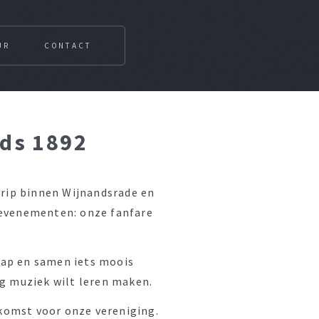
UR
CONTACT
nds 1892
egrip binnen Wijnandsrade en
 evenementen: onze fanfare
hap en samen iets moois
ag muziek wilt leren maken.
komst voor onze vereniging.