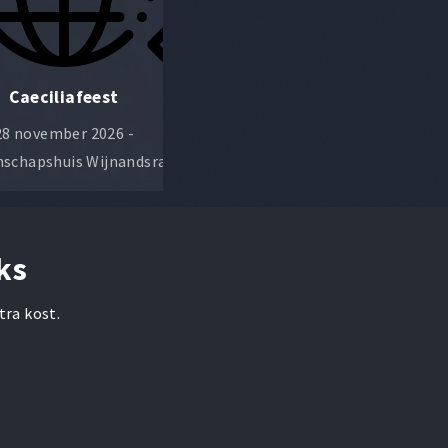
Caeciliafeest
Champagneconcert
28 november 2026 -
9 januari 2027 - Gemeenschaps
schapshuis Wijnandsrade
Wijnandsrade
ks
tra kost.