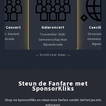
Galaconcert
Air Concert
Caeciliaf
 2026 - Kasteel
28 november 
7 november 2026 -
nandsrade
Gemeenscha
Gemeenschapshuis
Wijnands
Wijnandsrade
Steun de Fanfare met
SponsorKliks
Shop via SponsorKliks en steun onze fanfare zonder dat het jou iets
extra kost.