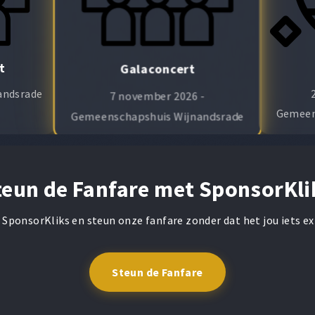
t
Galaconcert
nandsrade
7 november 2026 -
Gemeen
Gemeenschapshuis Wijnandsrade
teun de Fanfare met SponsorKli
 SponsorKliks en steun onze fanfare zonder dat het jou iets ex
Steun de Fanfare