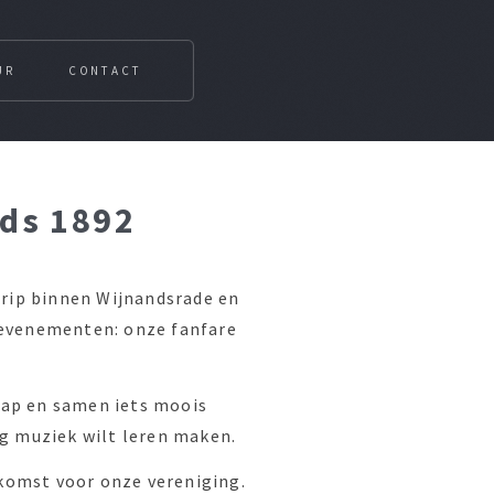
UR
CONTACT
nds 1892
egrip binnen Wijnandsrade en
 evenementen: onze fanfare
hap en samen iets moois
ag muziek wilt leren maken.
komst voor onze vereniging.