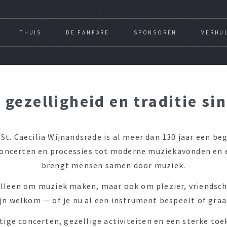
THUIS
DE FANFARE
SPONSOREN
VERHU
 gezelligheid en traditie si
St. Caecilia Wijnandsrade is al meer dan 130 jaar een b
concerten en processies tot moderne muziekavonden en
brengt mensen samen door muziek.
t alleen om muziek maken, maar ook om plezier, vriendsc
jn welkom — of je nu al een instrument bespeelt of gra
ige concerten, gezellige activiteiten en een sterke toe