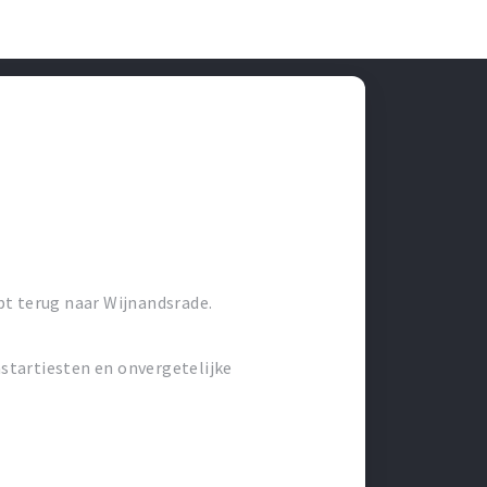
pt terug naar Wijnandsrade.
startiesten en onvergetelijke