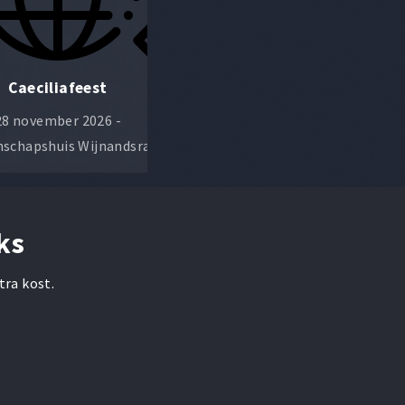
Caeciliafeest
Champagneconcert
28 november 2026 -
9 januari 2027 - Gemeenschaps
schapshuis Wijnandsrade
Wijnandsrade
ks
tra kost.