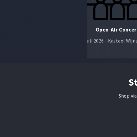
Hemelvaart
Open-Air Concer
14 mei 2026 - Wijnandsrade
10 juli 2026 - Kasteel Wij
S
Shop via