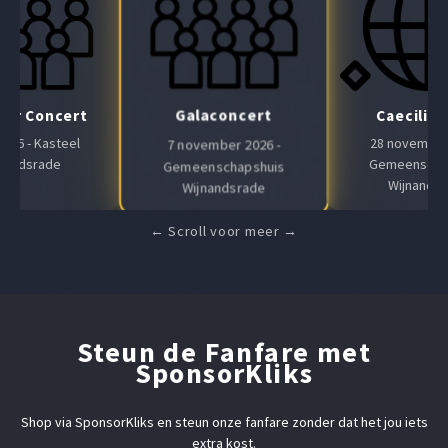
Galaconcert
Air Concert
Caeciliaf
 2026 - Kasteel
28 november 
7 november 2026 -
nandsrade
Gemeenscha
Gemeenschapshuis
Wijnands
Wijnandsrade
Steun de Fanfare met
SponsorKliks
Shop via SponsorKliks en steun onze fanfare zonder dat het jou iets
extra kost.