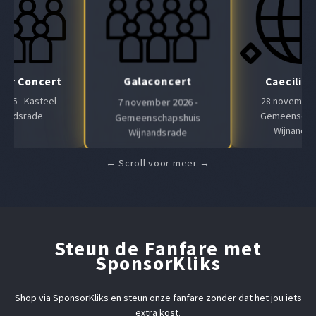
Galaconcert
Air Concert
Caeciliaf
 2026 - Kasteel
28 november 
7 november 2026 -
nandsrade
Gemeenscha
Gemeenschapshuis
Wijnands
Wijnandsrade
Steun de Fanfare met
SponsorKliks
Shop via SponsorKliks en steun onze fanfare zonder dat het jou iets
extra kost.