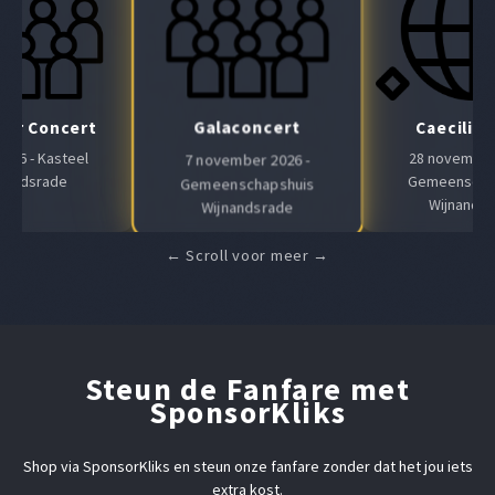
Galaconcert
Air Concert
Caeciliaf
 2026 - Kasteel
28 november 
7 november 2026 -
nandsrade
Gemeenscha
Gemeenschapshuis
Wijnands
Wijnandsrade
Steun de Fanfare met
SponsorKliks
Shop via SponsorKliks en steun onze fanfare zonder dat het jou iets
extra kost.