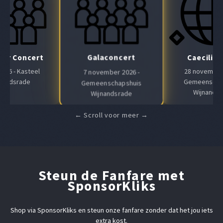
Galaconcert
Air Concert
Caeciliaf
 2026 - Kasteel
28 november 
7 november 2026 -
nandsrade
Gemeenscha
Gemeenschapshuis
Wijnands
Wijnandsrade
Steun de Fanfare met
SponsorKliks
Shop via SponsorKliks en steun onze fanfare zonder dat het jou iets
extra kost.