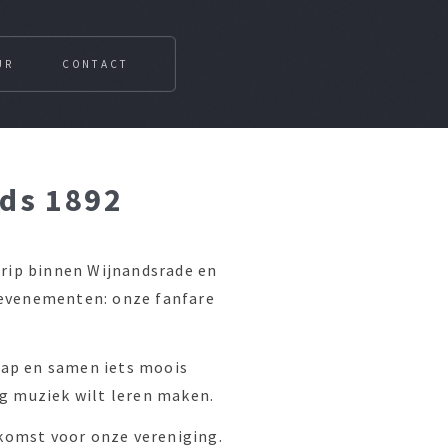
UR
CONTACT
nds 1892
egrip binnen Wijnandsrade en
 evenementen: onze fanfare
hap en samen iets moois
ag muziek wilt leren maken.
komst voor onze vereniging.