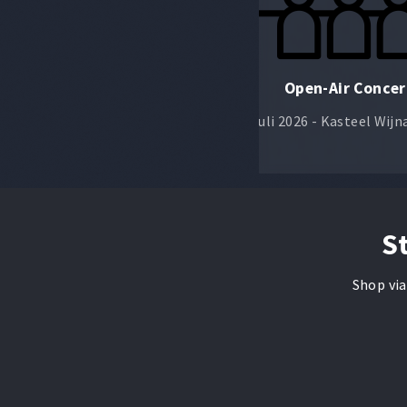
Hemelvaart
Open-Air Concer
14 mei 2026 - Wijnandsrade
10 juli 2026 - Kasteel Wij
S
Shop via