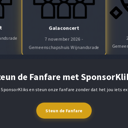
t
Galaconcert
nandsrade
7 november 2026 -
Gemeen
Gemeenschapshuis Wijnandsrade
teun de Fanfare met SponsorKli
 SponsorKliks en steun onze fanfare zonder dat het jou iets ex
Steun de Fanfare