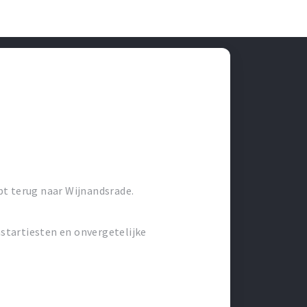
pt terug naar Wijnandsrade.
startiesten en onvergetelijke