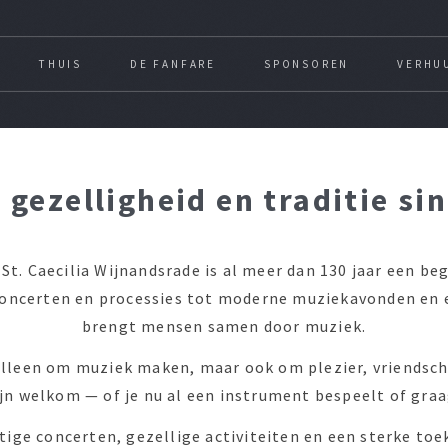
THUIS
DE FANFARE
SPONSOREN
VERHU
 gezelligheid en traditie si
St. Caecilia Wijnandsrade is al meer dan 130 jaar een b
concerten en processies tot moderne muziekavonden en
brengt mensen samen door muziek.
t alleen om muziek maken, maar ook om plezier, vriendsc
jn welkom — of je nu al een instrument bespeelt of gra
ige concerten, gezellige activiteiten en een sterke toe