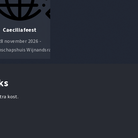
Caeciliafeest
Champagneconcert
28 november 2026 -
9 januari 2027 - Gemeenschaps
schapshuis Wijnandsrade
Wijnandsrade
ks
tra kost.