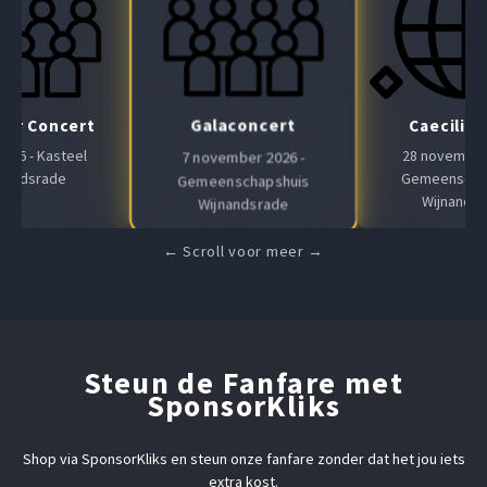
Galaconcert
Air Concert
Caeciliaf
 2026 - Kasteel
28 november 
7 november 2026 -
nandsrade
Gemeenscha
Gemeenschapshuis
Wijnands
Wijnandsrade
Steun de Fanfare met
SponsorKliks
Shop via SponsorKliks en steun onze fanfare zonder dat het jou iets
extra kost.