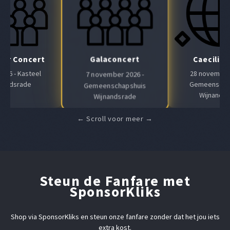
Galaconcert
Air Concert
Caeciliaf
 2026 - Kasteel
28 november 
7 november 2026 -
nandsrade
Gemeenscha
Gemeenschapshuis
Wijnands
Wijnandsrade
Steun de Fanfare met
SponsorKliks
Shop via SponsorKliks en steun onze fanfare zonder dat het jou iets
extra kost.