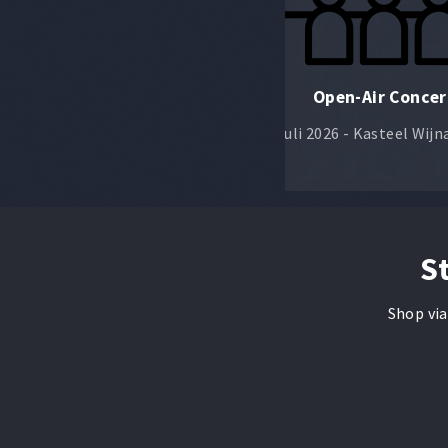
Hemelvaart
Open-Air Concer
14 mei 2026 - Wijnandsrade
10 juli 2026 - Kasteel Wij
S
Shop via