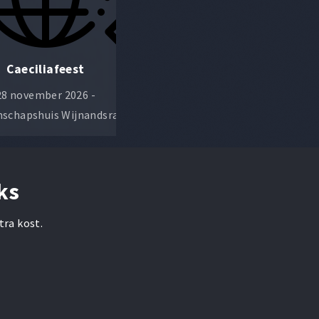
Caeciliafeest
Champagneconcert
28 november 2026 -
9 januari 2027 - Gemeenschaps
schapshuis Wijnandsrade
Wijnandsrade
ks
tra kost.