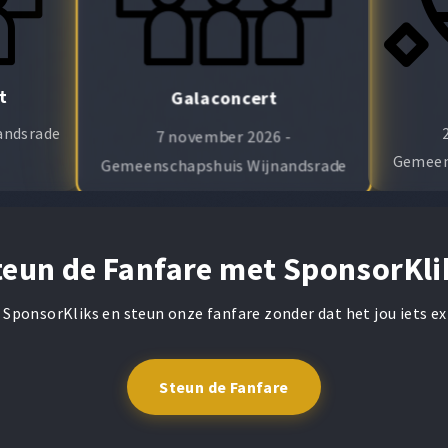
t
Galaconcert
nandsrade
7 november 2026 -
Gemeen
Gemeenschapshuis Wijnandsrade
teun de Fanfare met SponsorKli
 SponsorKliks en steun onze fanfare zonder dat het jou iets ex
Steun de Fanfare