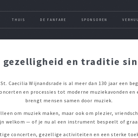
THUIS
DE FANFARE
SPONSOREN
VERHU
 gezelligheid en traditie si
St. Caecilia Wijnandsrade is al meer dan 130 jaar een b
concerten en processies tot moderne muziekavonden en
brengt mensen samen door muziek.
t alleen om muziek maken, maar ook om plezier, vriendsc
jn welkom — of je nu al een instrument bespeelt of gra
ige concerten, gezellige activiteiten en een sterke toe