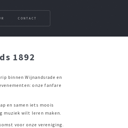
UR
CONTACT
nds 1892
egrip binnen Wijnandsrade en
 evenementen: onze fanfare
hap en samen iets moois
ag muziek wilt leren maken.
komst voor onze vereniging.