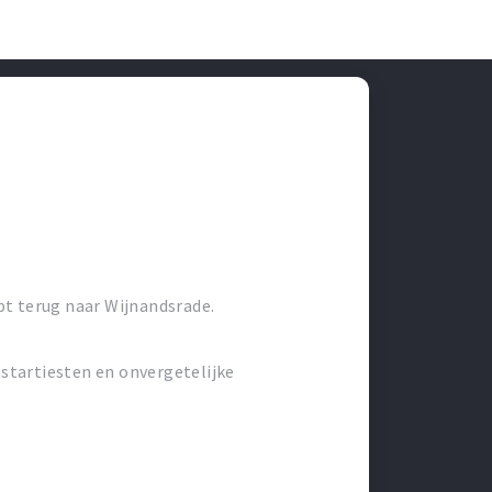
pt terug naar Wijnandsrade.
startiesten en onvergetelijke